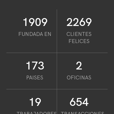
2006
2382
FUNDADA EN
CLIENTES
FELICES
186
2
PAISES
OFICINAS
21
715